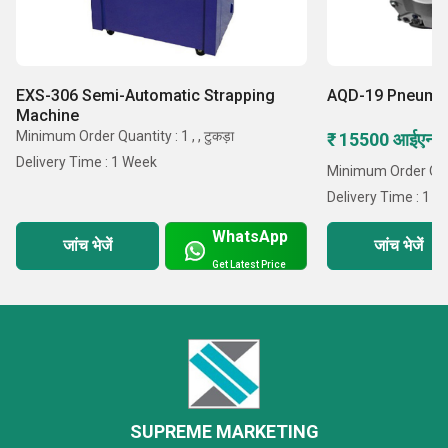
EXS-306 Semi-Automatic Strapping
AQD-19 Pneumat
Machine
Minimum Order Quantity : 1 , , टुकड़ा
₹ 15500 आईएनआर
Delivery Time : 1 Week
Minimum Order Quan
Delivery Time : 1 
WhatsApp
जांच भेजें
जांच भेजें
Get Latest Price
SUPREME MARKETING