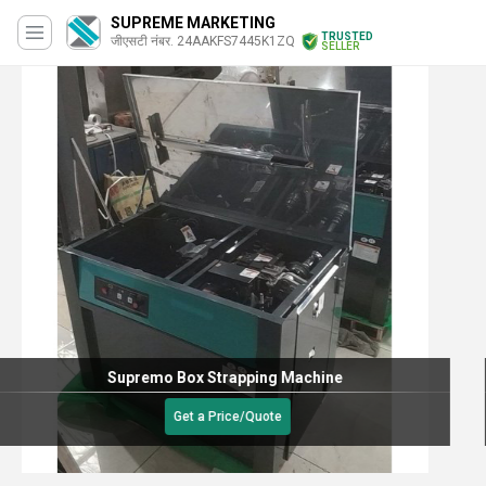
SUPREME MARKETING
TRUSTED
जीएसटी नंबर. 24AAKFS7445K1ZQ
SELLER
PW 316H Semi Automatic Strapping Machine
50000 आईएनआर
/
टुकड़ा
Get a Price/Quote