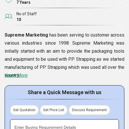
7 Years
No of Staff
10
Supreme Marketing
has been serving to customer across
various industries since 1998. Supreme Marketing was
initially started with an aim to provide the packaging tools
and equipment to be used with P.P. Strapping as we started
manufacturing of P.P. Strapping which was used all over the
country.
Know More
After some years as the need arises we started importing
Share a Quick Message with us
packing tools that can be used with PET Strapping, Steel
Strapping, Stretch Films and Cord Strapping. In 2011 we
Get Quotation
Get Price List
Discuss Requirement
entered into a new discipline of tools and became the
authorised dealer of
KAYMO FASTENER COMPANY
for all
Enter Buying Requirement Details