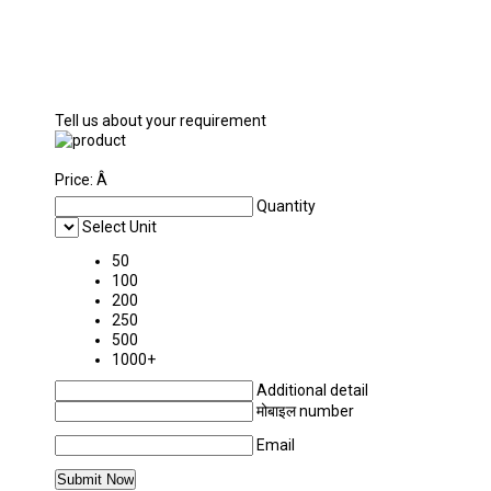
Tell us about your requirement
Price:
Â
Quantity
Select Unit
50
100
200
250
500
1000+
Additional detail
मोबाइल number
Email