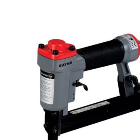
अधिक PRODUCTS IN वायवीय स्टेपलिंग मशीन CATEG