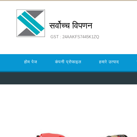
सर्वोच्च विपणन
GST : 24AAKFS7445K1ZQ
होम पेज
कंपनी प्रोफाइल
हमारे उत्पाद