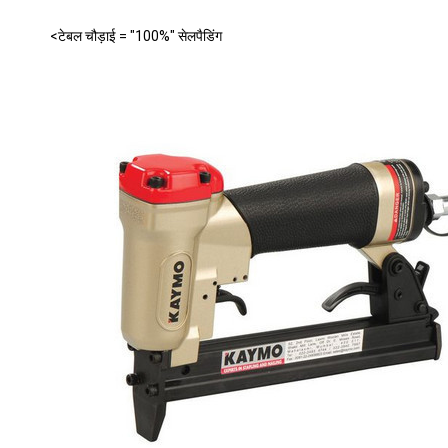
<टेबल चौड़ाई = "100%" सेलपैडिंग