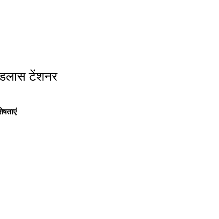
िंडलास टेंशनर
ेषताएं